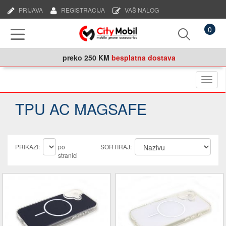
PRIJAVA
REGISTRACIJA
VAŠ NALOG
0
preko
250 KM
besplatna dostava
Naviga
TPU AC MAGSAFE
PRIKAŽI:
po
SORTIRAJ:
stranici