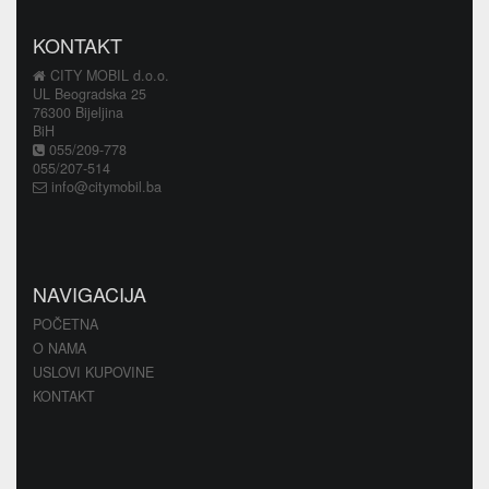
KONTAKT
CITY MOBIL d.o.o.
UL Beogradska 25
76300 Bijeljina
BiH
055/209-778
055/207-514
info@citymobil.ba
NAVIGACIJA
POČETNA
O NAMA
USLOVI KUPOVINE
KONTAKT