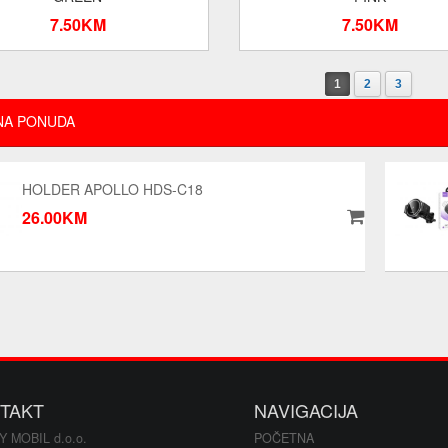
7.50KM
7.50KM
1
2
3
NA PONUDA
HOLDER APOLLO HDS-C18
26.00KM
TAKT
NAVIGACIJA
Y MOBIL d.o.o.
POČETNA