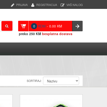
PRIJAVA
REGISTRACIJA
VAŠ NALOG
0
KOM
-
0.00
KM
preko
250 KM
besplatna dostava
SORTIRAJ: