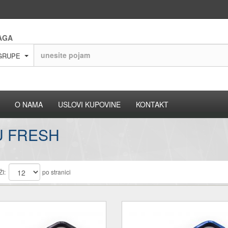
AGA
GRUPE
O NAMA
USLOVI KUPOVINE
KONTAKT
U FRESH
I:
po stranici