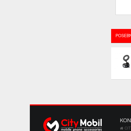
POSEB
KON
CIT