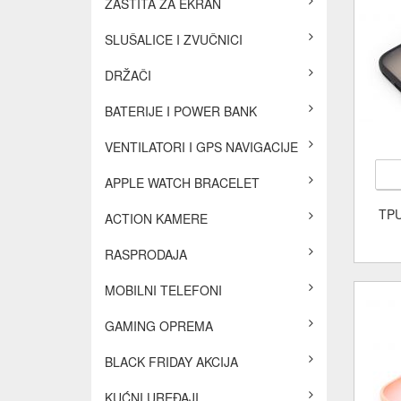
ZAŠTITA ZA EKRAN
SLUŠALICE I ZVUČNICI
DRŽAČI
BATERIJE I POWER BANK
VENTILATORI I GPS NAVIGACIJE
APPLE WATCH BRACELET
TPU
ACTION KAMERE
RASPRODAJA
MOBILNI TELEFONI
GAMING OPREMA
BLACK FRIDAY AKCIJA
KUĆNI UREĐAJI