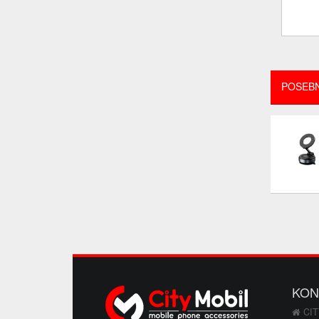
POSEB
KON
CIT