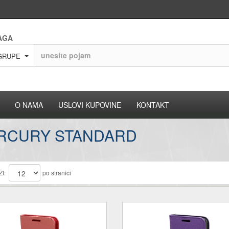
AGA
GRUPE
O NAMA
USLOVI KUPOVINE
KONTAKT
RCURY STANDARD
I:
po stranici