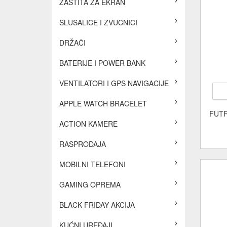
ZAŠTITA ZA EKRAN
SLUŠALICE I ZVUČNICI
DRŽAČI
BATERIJE I POWER BANK
VENTILATORI I GPS NAVIGACIJE
APPLE WATCH BRACELET
FUTR
ACTION KAMERE
RASPRODAJA
MOBILNI TELEFONI
GAMING OPREMA
BLACK FRIDAY AKCIJA
KUĆNI UREĐAJI