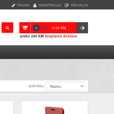
PRIJAVA
REGISTRACIJA
VAŠ NALOG
0
KOM
-
0.00
KM
preko
250 KM
besplatna dostava
SORTIRAJ: