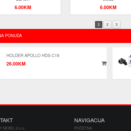
6.00KM
6.00KM
1
2
3
NA PONUDA
HOLDER APOLLO HDS-C18
26.00KM
TAKT
NAVIGACIJA
Y MOBIL d.o.o.
POČETNA