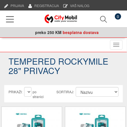
PRIJAVA
REGISTRACIJA
VAŠ NALOG
0
preko
250 KM
besplatna dostava
Naviga
TEMPERED ROCKYMILE
28" PRIVACY
PRIKAŽI:
po
SORTIRAJ:
stranici