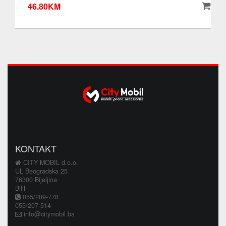
46.80KM
KONTAKT
CITY MOBIL d.o.o.
UL Beogradska 25
76300 Bijeljina
BiH
055/209-778
055/207-514
info@citymobil.ba