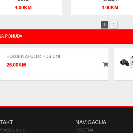
4.00KM
4.00KM
1
2
NA PONUDA
HOLDER APOLLO HDS-C18
26.00KM
TAKT
NAVIGACIJA
Y MOBIL d.o.o.
POČETNA