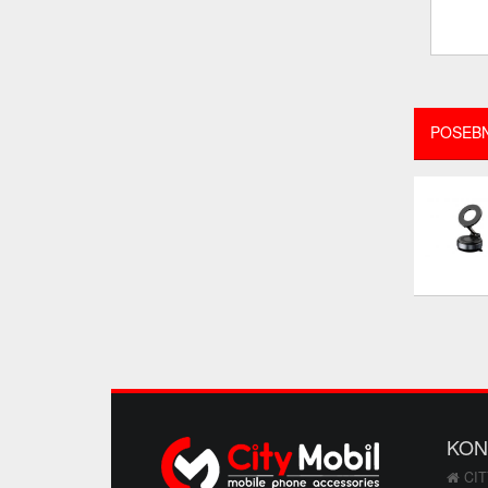
POSEB
KON
CIT