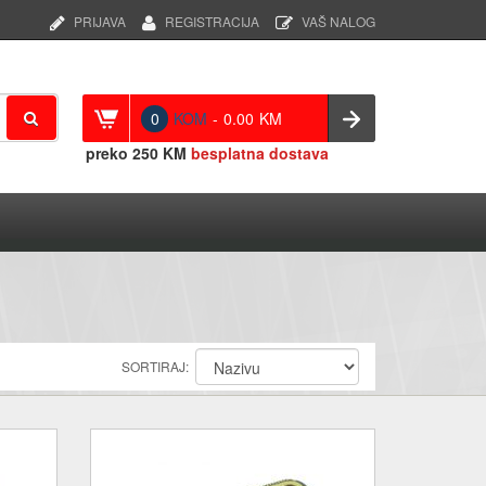
PRIJAVA
REGISTRACIJA
VAŠ NALOG
0
KOM
-
0.00
KM
preko
250 KM
besplatna dostava
SORTIRAJ: