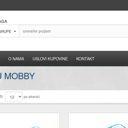
AGA
GRUPE
O NAMA
USLOVI KUPOVINE
KONTAKT
U MOBBY
I:
po stranici