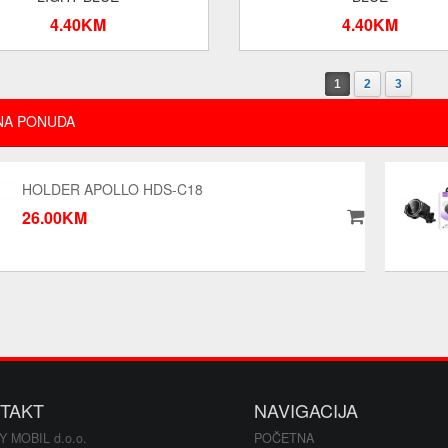
4.40KM
4.40KM
1
2
3
NA PONUDA
HOLDER APOLLO HDS-C18
26.00KM
TAKT
NAVIGACIJA
Y MOBIL d.o.o.
POČETNA