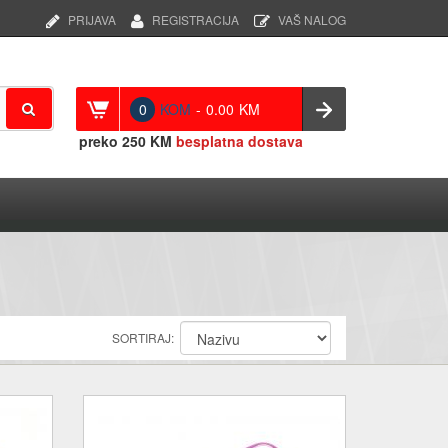
PRIJAVA
REGISTRACIJA
VAŠ NALOG
0
KOM
-
0.00
KM
preko
250 KM
besplatna dostava
SORTIRAJ: