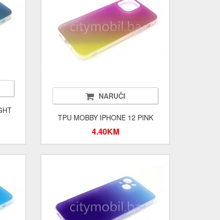
NARUČI
GHT
TPU MOBBY IPHONE 12 PINK
4.40KM