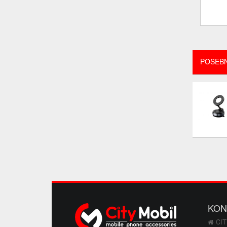
POSEB
KON
CIT