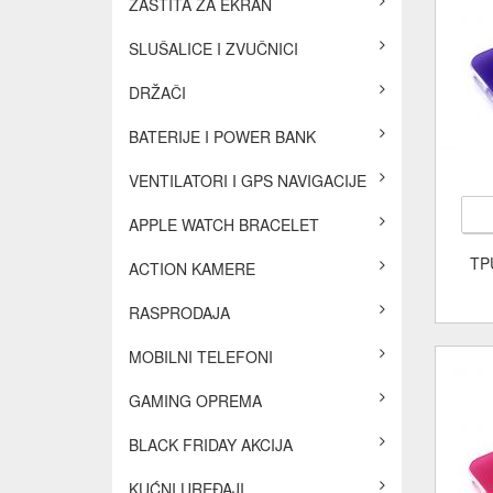
ZAŠTITA ZA EKRAN
SLUŠALICE I ZVUČNICI
DRŽAČI
BATERIJE I POWER BANK
VENTILATORI I GPS NAVIGACIJE
APPLE WATCH BRACELET
TP
ACTION KAMERE
RASPRODAJA
MOBILNI TELEFONI
GAMING OPREMA
BLACK FRIDAY AKCIJA
KUĆNI UREĐAJI