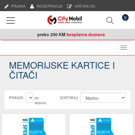
PRIJAVA
REGISTRACIJA
VAŠ NALOG
0
preko
250 KM
besplatna dostava
Naviga
MEMORIJSKE KARTICE I
ČITAČI
PRIKAŽI:
po
SORTIRAJ:
stranici