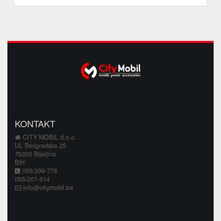
KONTAKT
CITY MOBIL d.o.o.
UL Beogradska 25
76300 Bijeljina
BiH
055/209-778
055/207-514
info@citymobil.ba