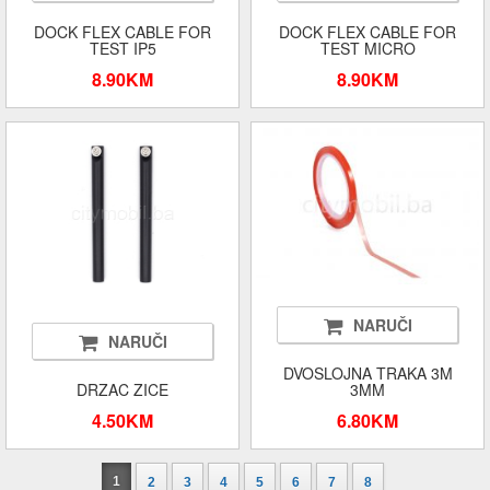
DOCK FLEX CABLE FOR
DOCK FLEX CABLE FOR
TEST IP5
TEST MICRO
8.90KM
8.90KM
NARUČI
NARUČI
DVOSLOJNA TRAKA 3M
DRZAC ZICE
3MM
4.50KM
6.80KM
1
2
3
4
5
6
7
8