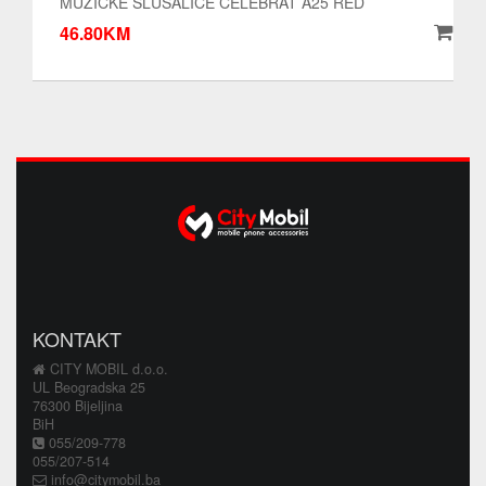
MUZICKE SLUSALICE CELEBRAT A25 RED
46.80KM
KONTAKT
CITY MOBIL d.o.o.
UL Beogradska 25
76300 Bijeljina
BiH
055/209-778
055/207-514
info@citymobil.ba