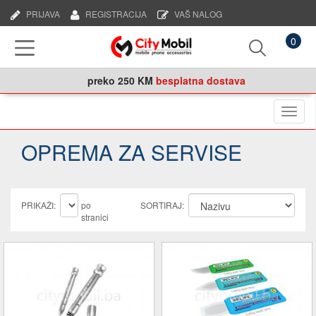
PRIJAVA
REGISTRACIJA
VAŠ NALOG
0
preko
250 KM
besplatna dostava
Naviga
OPREMA ZA SERVISE
PRIKAŽI:
po
SORTIRAJ:
stranici